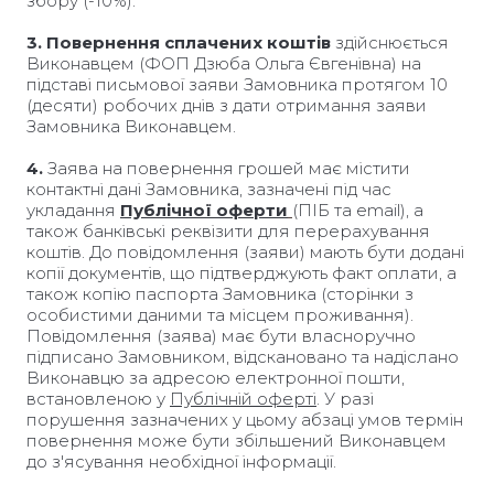
збору (-10%).
3.
Повернення сплачених коштів
здійснюється
Виконавцем (ФОП Дзюба Ольга Євгенівна) на
підставі письмової заяви Замовника протягом 10
(десяти) робочих днів з дати отримання заяви
Замовника Виконавцем.
4.
Заява на повернення грошей має містити
контактні дані Замовника, зазначені під час
укладання
Публічної оферти
(ПІБ та email), а
також банківські реквізити для перерахування
коштів. До повідомлення (заяви) мають бути додані
копії документів, що підтверджують факт оплати, а
також копію паспорта Замовника (сторінки з
особистими даними та місцем проживання).
Повідомлення (заява) має бути власноручно
підписано Замовником, відскановано та надіслано
Виконавцю за адресою електронної пошти,
встановленою у
Публічній оферті
. У разі
порушення зазначених у цьому абзаці умов термін
повернення може бути збільшений Виконавцем
до з'ясування необхідної інформації.