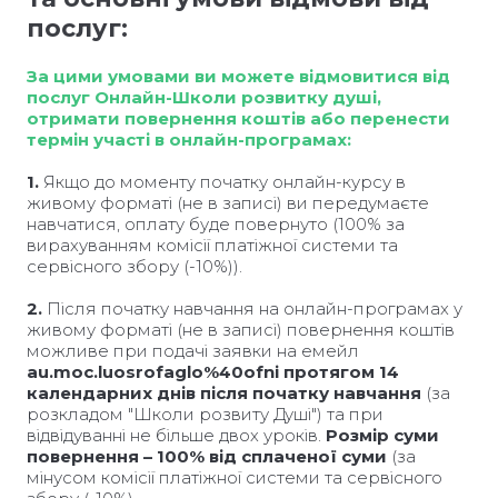
послуг:
За цими умовами ви можете відмовитися від
послуг Онлайн-Школи розвитку душі,
отримати повернення коштів або перенести
термін участі в онлайн-програмах:
1.
Якщо до моменту початку онлайн-курсу в
живому форматі (не в записі) ви передумаєте
навчатися, оплату буде повернуто (100% за
вирахуванням комісії платіжної системи та
сервісного збору (-10%)).
2.
Після початку навчання на онлайн-програмах у
живому форматі (не в записі) повернення коштів
можливе при подачі заявки на емейл
au.moc.luosrofaglo%40ofni
протягом 14
календарних днів після початку навчання
(за
розкладом "Школи розвиту Душі") та при
відвідуванні не більше двох уроків.
Розмір суми
повернення – 100% від сплаченої суми
(за
мінусом комісії платіжної системи та сервісного