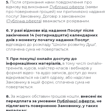
5.
Після отримання нами повідомлення про
відмову від виконання
Публічної оферти
(заяви
про повернення грошей) ми припиняємо надання
послуг Замовнику, Договір з замовником
(
Публічна оферта
) вважається розірваним.
6.
У разі відмови від надання Послуг після
закінчення 14 (чотирнадцяти) календарних
днів з моменту початку надання Послуг
,
відповідно до розкладу "Школи розвитку Душі",
сплачена сума не повертається.
7. При покупці онлайн доступу до
інформаційних матеріалів,
в тому числі онлайн-
тренінгів, курсів, майстер-класів і вебінарів у
форматі відео- та аудіо-записів, доступ до яких
відкривається на сайті одразу, або надіслані
Замовнику в іншій формі, сплачена сума не
повертається.
8.
За жодних обставин грошові кошти,
внесені як
передплата за умовами
Публічної оферти
, не
підлягають поверненню Замовнику, у таких
випадках: