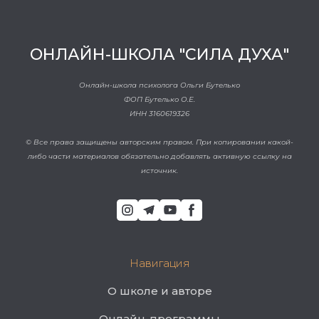
ОНЛАЙН-ШКОЛА "СИЛА ДУХА"
Онлайн-школа психолога Ольги Бутелько
ФОП Бутелько О.Е.
ИНН 3160619326
© Все права защищены авторским правом. При копировании какой-
либо части материалов обязательно добавлять активную ссылку на
источник.
Навигация
О школе и авторе
Онлайн-программы