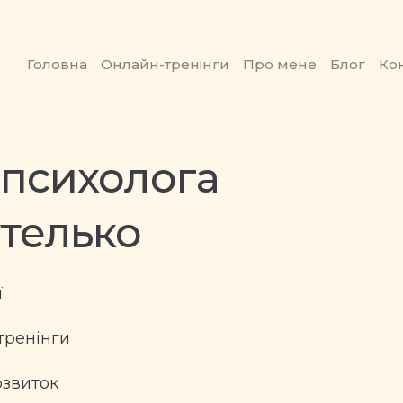
Головна
Онлайн-тренінги
Про мене
Блог
Ко
психолога
утелько
ї
тренінги
озвиток