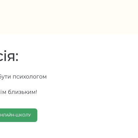
ія:
бути психологом
оїм близьким!
 ОНЛАЙН-ШКОЛУ