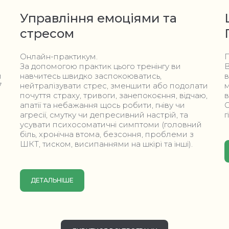
Управління емоціями та
стресом
Онлайн-практикум.
П
За допомогою практик цього тренінгу ви
В
й
навчитесь швидко заспокоюватись,
в
7
нейтралізувати стрес, зменшити або подолати
м
почуття страху, тривоги, занепокоєння, відчаю,
в
апатії та небажання щось робити, гніву чи
О
агресії, смутку чи депресивний настрій, та
г
усувати психосоматичні симптоми (головний
біль, хронічна втома, безсоння, проблеми з
ШКТ, тиском, висипаннями на шкірі та інші).
ДЕТАЛЬНІШЕ