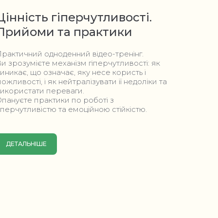
Цінність гіперчутливості.
Ком
Прийоми та практики
"СИ
рактичний одноденний відео-тренінг.
Це комп
и зрозумієте механізм гіперчутливості: як
розвитк
иникає, що означає, яку несе користь і
розкри
ожливості, і як нейтралізувати її недоліки та
звичок
икористати переваги.
балансу
пануєте практики по роботі з
своєму 
іперчутливістю та емоційною стійкістю.
ДЕТА
ДЕТАЛЬНІШЕ